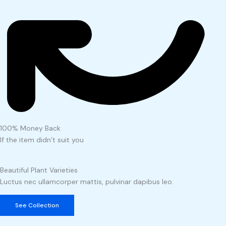
100% Money Back
If the item didn’t suit you
Beautiful Plant Varieties
Luctus nec ullamcorper mattis, pulvinar dapibus leo.
See Collection